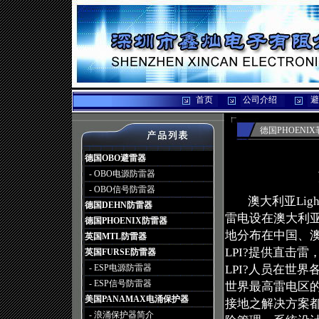
首页
公司介绍
避
德国PHOENI
德国OBO避雷器
- OBO电源防雷器
- OBO信号防雷器
澳大利亚Lightning
德国DEHN防雷器
雷电设在澳大利亚
德国PHOENIX防雷器
地分布在中国、
英国MTL防雷器
LPI?提供直击
英国FURSE防雷器
LPI?人员在世
- ESP电源防雷器
- ESP信号防雷器
世界最高雷电区
美国PANAMAX电涌保护器
接地之解决方案
- 浪涌保护器简介