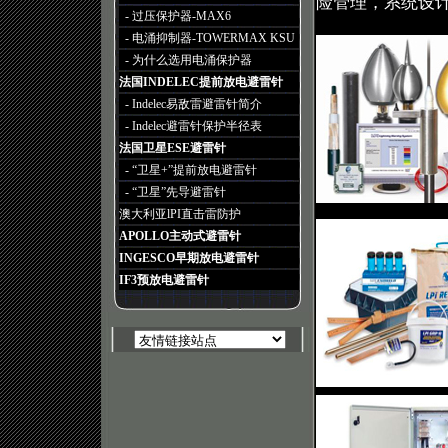
险管理，系统设
- 过压保护器-MAX6
- 电涌抑制器-TOWERMAX KSU
- 为什么选用电涌保护器
法国INDELEC提前放电避雷针
- Indelec易敌雷避雷针简介
- Indelec避雷针保护半径表
法国卫星ESE避雷针
- “卫星+”提前放电避雷针
- “卫星”先导避雷针
澳大利亚lPI直击雷防护
APOLLO主动式避雷针
INGESCO早期放电避雷针
IF3预放电避雷针