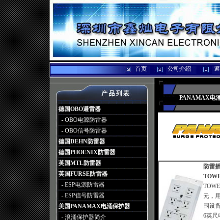
首页
公司介绍
避
PANAMAX
德国OBO避雷器
- OBO电源防雷器
- OBO信号防雷器
德国DEHN防雷器
德国PHOENIX防雷器
英国MTL防雷器
防雷插
英国FURSE防雷器
TOW
- ESP电源防雷器
TOW
- ESP信号防雷器
元，
围设
美国PANAMAX电涌保护器
6英
- 浪涌保护器简介