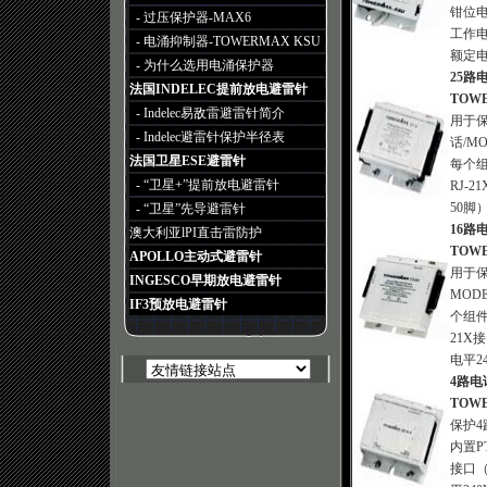
钳位电平
- 过压保护器-MAX6
工作电压
- 电涌抑制器-TOWERMAX KSU
额定电
- 为什么选用电涌保护器
25
法国INDELEC提前放电避雷针
TOWE
- Indelec易敌雷避雷针简介
用于
- Indelec避雷针保护半径表
话/M
法国卫星ESE避雷针
每个
- “卫星+”提前放电避雷针
RJ-2
50脚
- “卫星”先导避雷针
16
澳大利亚lPI直击雷防护
TOWE
APOLLO主动式避雷针
用于
INGESCO早期放电避雷针
MOD
IF3预放电避雷针
个组件
21X
电平2
4路
TOWE
保护4
内置PT
接口（